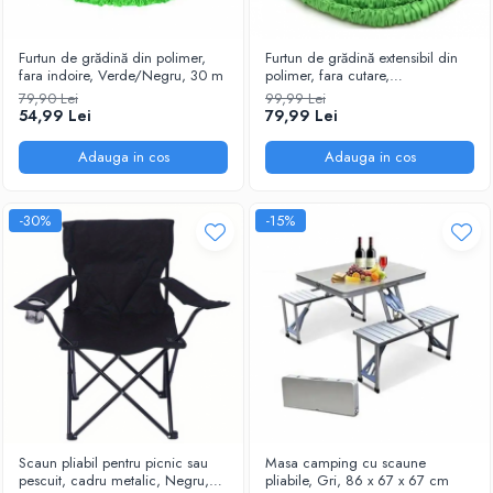
Ustensile
Furtun de grădină din polimer,
Furtun de grădină extensibil din
fara indoire, Verde/Negru, 30 m
polimer, fara cutare,
Verde/Negru, 60 m
79,90 Lei
99,99 Lei
54,99 Lei
79,99 Lei
Adauga in cos
Adauga in cos
-30%
-15%
Scaun pliabil pentru picnic sau
Masa camping cu scaune
pescuit, cadru metalic, Negru,
pliabile, Gri, 86 x 67 x 67 cm