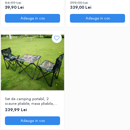
52 x 85 x 85 cm
84,99 Lei
399,00 Lei
59,90 Lei
339,00 Lei
Adauga in cos
Adauga in cos
Set de camping portabil, 2
scaune pliabile, masa pliabila,
geanta de transport, model
239,99 Lei
camuflaj, 4 piese
Adauga in cos