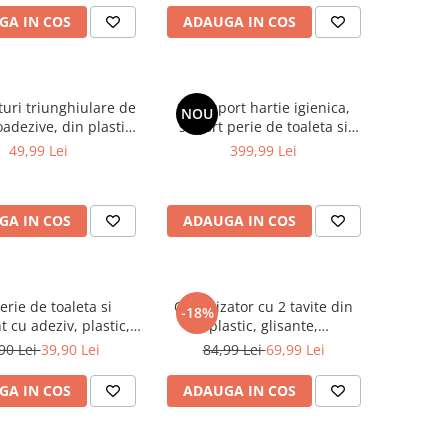
GA IN COS
ADAUGA IN COS
turi triunghiulare de
Set suport hartie igienica,
NOU
oadezive, din plastic,
suport perie de toaleta si
aie, Alb, 26.5 x 20 x
perie de toaleta, din inox,
49,99 Lei
399,99 Lei
5.5 cm
Auriu, 21 x 60 cm
GA IN COS
ADAUGA IN COS
erie de toaleta si
Organizator cu 2 tavite din
-18%
t cu adeziv, plastic,
plastic, glisante,
ilicon moale, flexibili,
Alb/Transparent, 20 x 29 x 23
90 Lei
39,90 Lei
84,99 Lei
69,99 Lei
Gri, 10 x 52.5 cm
cm
GA IN COS
ADAUGA IN COS