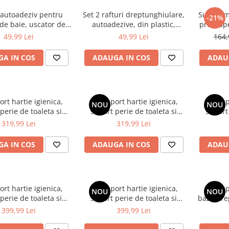
 autoadeziv pentru
Set 2 rafturi dreptunghiulare,
Suport me
-21%
 de baie, uscator de
autoadezive, din plastic,
prosoape
lastic, Alb, 30.5 x 9.6
pentru baie, Alb, 28 x 13 x 5.5
12
49,99 Lei
49,99 Lei
164,
x 7 cm
cm
A IN COS
ADAUGA IN COS
ADAU
ort hartie igienica,
Set suport hartie igienica,
Set sup
NOU
NOU
perie de toaleta si
suport perie de toaleta si
suport 
e toaleta, din inox,
perie de toaleta, din inox,
perie de 
319,99 Lei
319,99 Lei
ru, 21 x 60 cm
Argintiu, 21 x 60 cm
A IN COS
ADAUGA IN COS
ADAU
ort hartie igienica,
Set suport hartie igienica,
Set sup
NOU
NOU
perie de toaleta si
suport perie de toaleta si
baza dre
e toaleta, din inox,
perie de toaleta, din inox,
perie de
399,99 Lei
399,99 Lei
nz, 21 x 60 cm
Auriu intens, 21 x 60 cm
toaleta, 