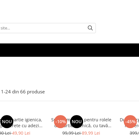
1-
24
din
66
produse
ntru hartie igienica,
Suport modern pentru rolele
Dulap org
NOU
-10%
NOU
-45%
pe perete cu adeziv
de hârtie igienică, cu tavă
manere 
ruburi, cu spatiu
pentru accesorii, Negru, 72
pentru sp
90 Lei
49,90 Lei
99,99 Lei
89,99 Lei
399,
rola de rezerva, o
cm
1