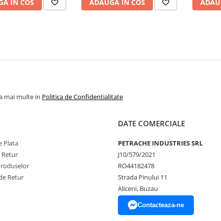
A IN COS
ADAUGA IN COS
ADAU
la mai multe in
Politica de Confidentialitate
DATE COMERCIALE
 Plata
PETRACHE INDUSTRIES SRL
e Retur
J10/579/2021
Produselor
RO44182478
de Retur
Strada Pinului 11
Aliceni, Buzau
Contacteaza-ne