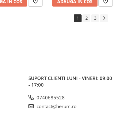
GA IN COS
ADAUGA IN COS
1
2
3
SUPORT CLIENTI
LUNI - VINERI: 09:00
- 17:00
0740685528
contact@herum.ro