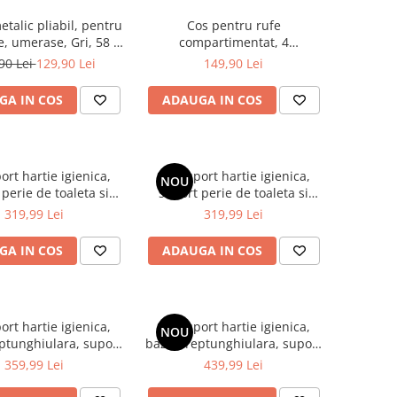
talic pliabil, pentru
Cos pentru rufe
, umerase, Gri, 58 x
compartimentat, 4
-35.5 x 14.5 cm
compartimente, haine albe,
90 Lei
129,90 Lei
149,90 Lei
haine negre, lenjerie intima si
sosete, saci detasabili, cu roti,
GA IN COS
ADAUGA IN COS
Alb/Negru, 55 x 39 x 95 cm
ort hartie igienica,
Set suport hartie igienica,
NOU
perie de toaleta si
suport perie de toaleta si
toaleta, din inox, Gri,
perie de toaleta, din inox, Alb,
319,99 Lei
319,99 Lei
21 x 60 cm
21 x 60 cm
GA IN COS
ADAUGA IN COS
ort hartie igienica,
Set suport hartie igienica,
NOU
ptunghiulara, suport
baza dreptunghiulara, suport
 toaleta si perie de
perie de toaleta si perie de
359,99 Lei
439,99 Lei
din inox, Negru, 22 x
toaleta, din inox, Auriu, 22 x
18 x 60 cm
18 x 60 cm