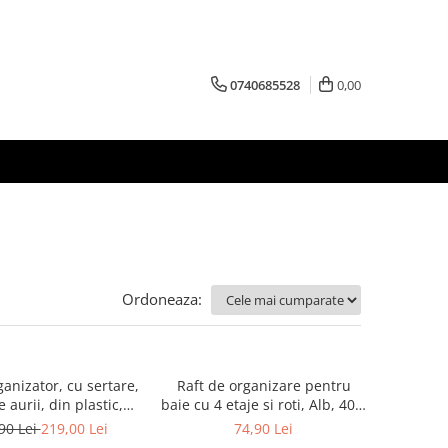
0740685528
0,00
Ordoneaza:
anizator, cu sertare,
Raft de organizare pentru
aurii, din plastic,
baie cu 4 etaje si roti, Alb, 40 x
atii inguste, Alb/Gri,
22 x 87 cm
90 Lei
219,00 Lei
74,90 Lei
6 x 36 x 78 cm