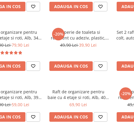
in lemn, Negru/Maro,
A IN COS
ADAUGA IN COS
ADAU
27 x 22 cm
 organizare pentru
Set perie de toaleta si
Set 2 raf
-20%
etaje si roti, Alb, 34 x
recipient cu adeziv, plastic,
colt, aut
24 x 93 cm
peri din silicon moale, flexibili,
pentru b
90 Lei
79,90 Lei
49,90 Lei
39,90 Lei
Negru, 10 x 52.5 cm
A IN COS
ADAUGA IN COS
ADAU
 organizare pentru
Raft de organizare pentru
Set p
-20%
etaje si roti, Alb, 39 x
baie cu 4 etaje si roti, Alb, 40 x
recipien
12 x 80 cm
13 x 87 cm
peri din s
90 Lei
59,00 Lei
69,90 Lei
49,
Alb/
A IN COS
ADAUGA IN COS
ADAU