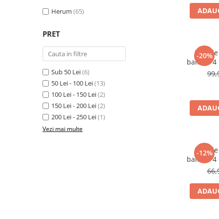
polita d
Cutite
ADAUG
Herum
(65)
Tigai
PRET
Ustensile
Raft de
Decoratiuni
-20%
baie cu 4 
Perne
Sub 50 Lei
(6)
99,
Depozitare si organizare
50 Lei - 100 Lei
(13)
Cuiere
100 Lei - 150 Lei
(2)
150 Lei - 200 Lei
(2)
ADAUG
Curățenie
200 Lei - 250 Lei
(1)
Cutii
Vezi mai multe
Scrumiere
Raft de
-12%
Suporturi
baie cu 4 
Umerase
66,
Uscatoare rufe
ADAUG
Gradina
Camping