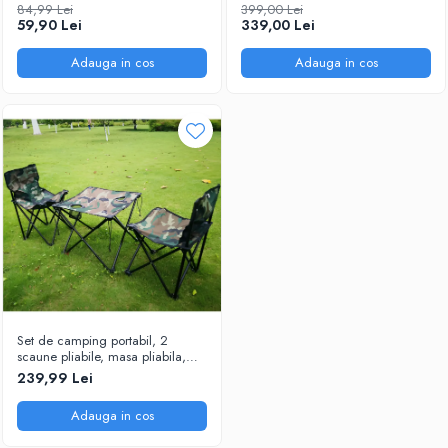
52 x 85 x 85 cm
84,99 Lei
399,00 Lei
59,90 Lei
339,00 Lei
Adauga in cos
Adauga in cos
Set de camping portabil, 2
scaune pliabile, masa pliabila,
geanta de transport, model
239,99 Lei
camuflaj, 4 piese
Adauga in cos