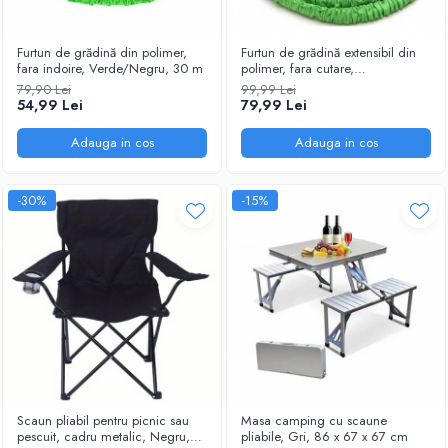
Ustensile
Furtun de grădină din polimer,
Furtun de grădină extensibil din
fara indoire, Verde/Negru, 30 m
polimer, fara cutare,
Verde/Negru, 60 m
79,90 Lei
99,99 Lei
54,99 Lei
79,99 Lei
Adauga in cos
Adauga in cos
-30%
-15%
Scaun pliabil pentru picnic sau
Masa camping cu scaune
pescuit, cadru metalic, Negru,
pliabile, Gri, 86 x 67 x 67 cm