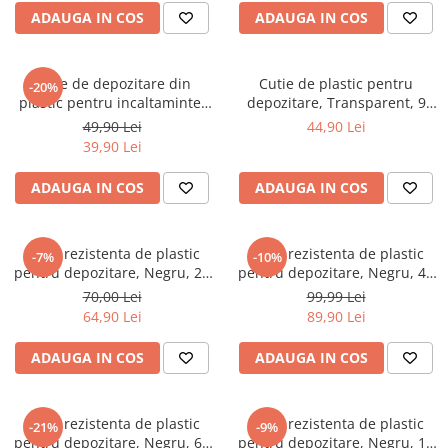
ADAUGA IN COS
ADAUGA IN COS
Cutite
Tigai
Ustensile
Cutie de depozitare din
Cutie de plastic pentru
-20%
plastic pentru incaltaminte,
depozitare, Transparent, 9
Decoratiuni
Transparent, 36 x 21 x 12 cm
litri
49,90 Lei
44,90 Lei
Perne
39,90 Lei
Depozitare si organizare
ADAUGA IN COS
ADAUGA IN COS
Cuiere
Curățenie
Cutie rezistenta de plastic
Cutie rezistenta de plastic
Cutii
-7%
-10%
pentru depozitare, Negru, 20
pentru depozitare, Negru, 42
Scrumiere
litri
litri
70,00 Lei
99,99 Lei
Suporturi
64,90 Lei
89,90 Lei
Umerase
ADAUGA IN COS
ADAUGA IN COS
Uscatoare rufe
Gradina
Cutie rezistenta de plastic
Cutie rezistenta de plastic
-21%
-9%
Camping
pentru depozitare, Negru, 60
pentru depozitare, Negru, 12