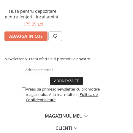
Husa pentru depozitare,
pentru lenjerii, incaltaminte,
diverse obiecte, cu roti,
179,99 Lei
compartiment transparent,
depozitare sub pat, canapea,
ADAUGA IN COS
in dulap, Negru, 78 x 43 x 17
cm
Newsletter
Nu rata ofertele si promotiile noastre
Vreau sa primesc newsletter cu promotiile
magazinului. Afla mai multe in
Politica de
Confidentialitate
MAGAZINUL MEU
CLIENTI