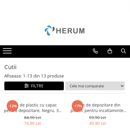
Toate Produsele
Baie
Bucatarie
Accesorii
Borcane
Cani
Cutii
Cratite
Afiseaza:
1-
13
din
13
produse
Oale
FILTRE
Organizare
Razatori
Cutie de plastic cu capac
Cutie de depozitare din
-12%
-17%
Servire
pentru depozitare, Negru, 30
plastic pentru incaltaminte,
litri
Transparent, 36 x 30 x 14 cm
84,90 Lei
59,90 Lei
Sticle
74,90 Lei
49,90 Lei
Tacamuri