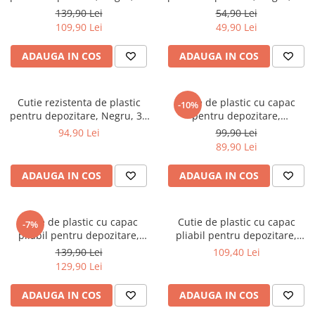
litri
litri
Scaune
139,90 Lei
54,90 Lei
109,90 Lei
49,90 Lei
Unelte
ADAUGA IN COS
ADAUGA IN COS
Mobila
Mese
Cutie rezistenta de plastic
Cutie de plastic cu capac
-10%
pentru depozitare, Negru, 30
pentru depozitare,
litri
Transparent, 30 litri
94,90 Lei
99,90 Lei
89,90 Lei
ADAUGA IN COS
ADAUGA IN COS
Cutie de plastic cu capac
Cutie de plastic cu capac
-7%
pliabil pentru depozitare,
pliabil pentru depozitare,
Transparent, 60 litri
Transparent, 32 litri
139,90 Lei
109,40 Lei
129,90 Lei
ADAUGA IN COS
ADAUGA IN COS