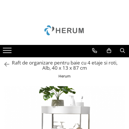
Bucatarie
Decoratiuni
Depozitare si organizare
Gradina
Mobila
Accesorii
Perne
Cuiere
Camping
Mese
Borcane
Curățenie
Scaune
Cani
Cutii
Unelte
Cratite
Scrumiere
Raft de organizare pentru baie cu 4 etaje si roti,
Oale
Suporturi
Alb, 40 x 13 x 87 cm
Organizare
Umerase
Herum
Razatori
Uscatoare rufe
Servire
Sticle
Tacamuri
Cutite
Tigai