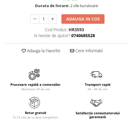
Durata de livrare:
2 zile lucratoare
ADAUGA IN COS
Cod Produs:
HR3593
Ai nevoie de ajutor?
0740685528
Adauga la Favorite
Cere informatii
Procesare rapidă a comenzilor
Transport rapid
Maximum 24 de ore
24 - 48 de ore
Retur gratuit
Satisfacția consumatorului
garantată
În 14 zile de la data cumpărării