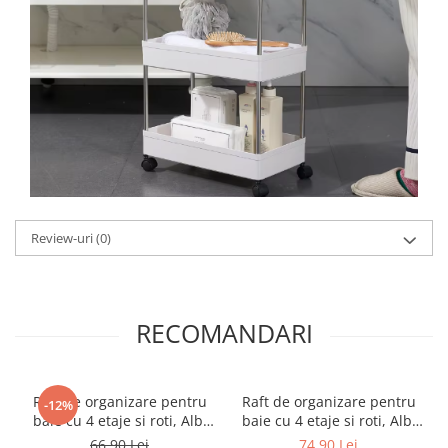
Review-uri
(0)
RECOMANDARI
Raft de organizare pentru
Raft de organizare pentru
-12%
baie cu 4 etaje si roti, Alb,
baie cu 4 etaje si roti, Alb,
39 x 12 x 80 cm
40 x 22 x 87 cm
66,90 Lei
74,90 Lei