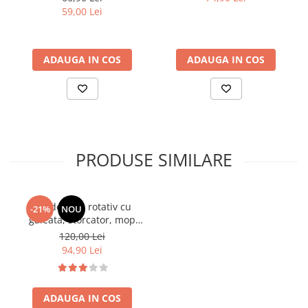
59,00 Lei
ADAUGA IN COS
ADAUGA IN COS
PRODUSE SIMILARE
Set de mop rotativ cu
-21%
NOU
galeata, storcator, mop
rotund cu microfibra, 2
120,00 Lei
lavete incluse, Gri / Alb
94,90 Lei
ADAUGA IN COS