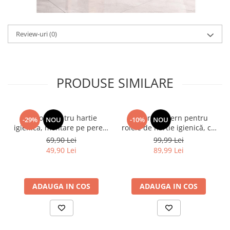
Review-uri
(0)
PRODUSE SIMILARE
Suport pentru hartie
Suport modern pentru
-29%
NOU
-10%
NOU
igienica, montare pe perete
rolele de hârtie igienică, cu
cu adeziv sau suruburi, cu
tavă pentru accesorii,
69,90 Lei
99,99 Lei
spatiu pentru rola de
Negru, 72 cm
49,90 Lei
89,99 Lei
rezerva, o polita din lemn,
Negru/Maro, 27 x 22 cm
ADAUGA IN COS
ADAUGA IN COS