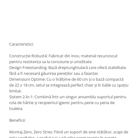
Caracteristici:
Construcție Robustă: Fabricat din inox, material recunoscut
pentru rezistența sa la coroziune și umiditate.
Design Freestanding: Bază dreptunghiulară care oferă stabilitate
fără a fi necesară găurirea pereților sau a faianței.
Dimensiuni Optime: Cu o înălțime de 60 cm și o bază compactă
de 22 x 18 cm, setul se integrează perfect chiar și în băile cu spațiu
limitat.
Sistem 2-în-1: Combină într-un singur ansamblu suportul pentru
rola de hârtie și recipientul igienic pentru perie cu peria de
toaleta.
Beneficii:
Montaj Zero, Zero Stres: Fiind un suport de sine stătător, scapi de
grija uneltelor, a prafului și a găurilor permanente în perete.