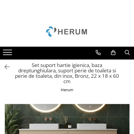
Bucatarie
Decoratiuni
Depozitare si organizare
Gradina
Mobila
Accesorii
Perne
Cuiere
Camping
Mese
Borcane
Curățenie
Scaune
Cani
Cutii
Unelte
Cratite
Scrumiere
Set suport hartie igienica, baza
Oale
Suporturi
dreptunghiulara, suport perie de toaleta si
perie de toaleta, din inox, Bronz, 22 x 18 x 60
Organizare
Umerase
cm
Razatori
Uscatoare rufe
Herum
Servire
Sticle
Tacamuri
Cutite
Tigai