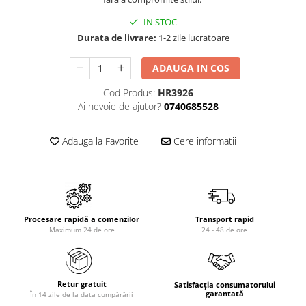
IN STOC
Durata de livrare:
1-2 zile lucratoare
ADAUGA IN COS
Cod Produs:
HR3926
Ai nevoie de ajutor?
0740685528
Adauga la Favorite
Cere informatii
Procesare rapidă a comenzilor
Transport rapid
Maximum 24 de ore
24 - 48 de ore
Retur gratuit
Satisfacția consumatorului
garantată
În 14 zile de la data cumpărării