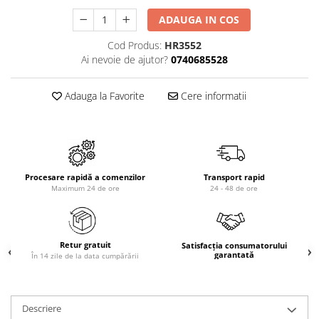
Scaune
ADAUGA IN COS
Unelte
Cod Produs:
HR3552
Mobila
Ai nevoie de ajutor?
0740685528
Mese
Adauga la Favorite
Cere informatii
Procesare rapidă a comenzilor
Transport rapid
Maximum 24 de ore
24 - 48 de ore
Retur gratuit
Satisfacția consumatorului
garantată
În 14 zile de la data cumpărării
Descriere