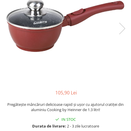
Cutite
Tigai
Ustensile
Decoratiuni
Perne
Depozitare si organizare
Cuiere
Curățenie
Cutii
Scrumiere
105,90 Lei
Suporturi
Umerase
Pregătește mâncăruri delicioase rapid și ușor cu ajutorul cratiței din
aluminiu Cooking by Heinner de 1.3 litri!
Uscatoare rufe
IN STOC
Gradina
Durata de livrare:
2 - 3 zile lucratoare
Camping