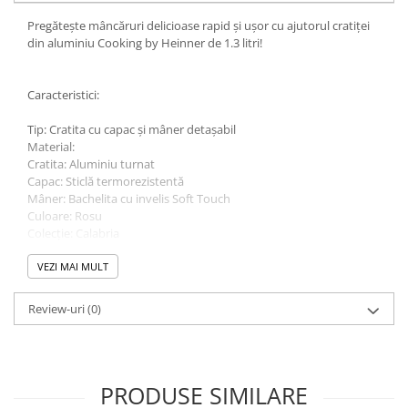
Pregătește mâncăruri delicioase rapid și ușor cu ajutorul cratiței
din aluminiu Cooking by Heinner de 1.3 litri!
Caracteristici:
Tip: Cratita cu capac și mâner detașabil
Material:
Cratita: Aluminiu turnat
Capac: Sticlă termorezistentă
Mâner: Bachelita cu invelis Soft Touch
Culoare: Rosu
Colecție: Calabria
Dimensiuni: 16 cm diametru x 7.5 cm înălțime
Capacitate: 1.3 L
VEZI MAI MULT
Interior antiaderent ceramic PFLUON gri cu aspect marmorat:
Previne lipirea alimentelor și facilitează curățarea
Review-uri
(0)
Încălzire rapidă și uniformă: Distribuie căldura eficient pentru o
gătire perfectă
Capac din sticlă termorezistentă: Permite monitorizarea gătitului
Mâner din bachelită cu invelis Soft Touch: Prindere sigură și
PRODUSE SIMILARE
confortabilă
Compatibilă cu toate sursele de căldură: Inclusiv plită cu inducție