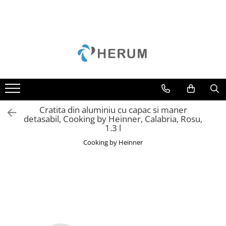
Toate Produsele
Baie
Bucatarie
Accesorii
Borcane
Cratita din aluminiu cu capac si maner
Cani
detasabil, Cooking by Heinner, Calabria, Rosu,
1.3 l
Cratite
Cooking by Heinner
Oale
Organizare
Razatori
Servire
Sticle
Tacamuri