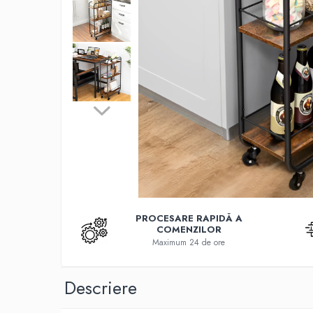
Cutite
Tigai
Ustensile
Decoratiuni
Perne
Depozitare si organizare
Cuiere
Curățenie
Cutii
Scrumiere
PROCESARE RAPIDĂ A
Suporturi
COMENZILOR
Umerase
Maximum 24 de ore
Uscatoare rufe
Descriere
Gradina
Camping