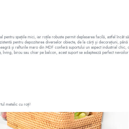
 pentru spațiile mici, iar roțile robuste permit deplasarea facilă, astfel încât
zistentă pentru depozitarea diverselor obiecte, de la cărți și decorațiuni, până
neagră și rafturile maro din MDF conferă suportului un aspect industrial chic, c
e, living, birou sau chiar pe balcon, acest suport se adaptează perfect nevoilor 
ul metalic cu roți!