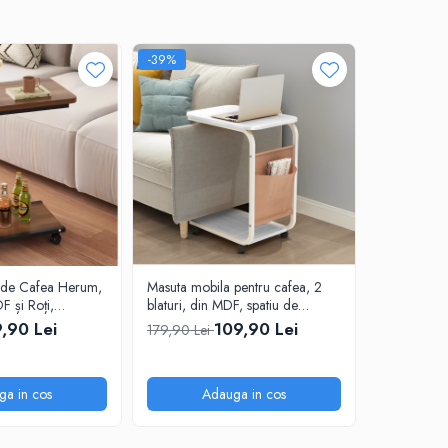
-39%
-22%
 de Cafea Herum,
Masuta mobila pentru cafea, 2
Masuta pent
F și Roți,
blaturi, din MDF, spatiu de
suport pent
 45 x 30 x 65 cm
depozitare, Alb-Gri, 45 x 30 x
reglabila, 
,90 Lei
109,90 Lei
179,90 Lei
139,99 Le
65 cm
cm
ga in cos
Adauga in cos
A