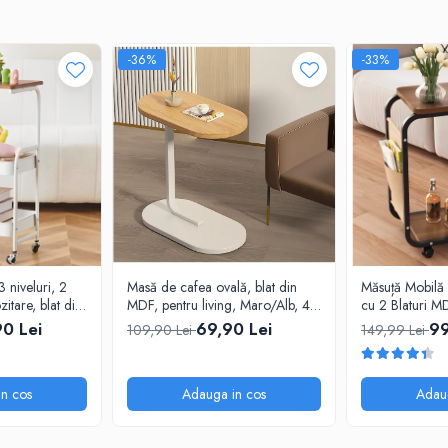
-36%
-33%
 niveluri, 2
Masă de cafea ovală, blat din
Măsuță Mobilă
zitare, blat din
MDF, pentru living, Maro/Alb, 45
cu 2 Blaturi MD
3 x 30 x 77
x 28 x 59.5 cm
Maro/Negru –
90 Lei
69,90 Lei
99
109,90 Lei
149,99 Lei
n cos
Adauga in cos
Adau