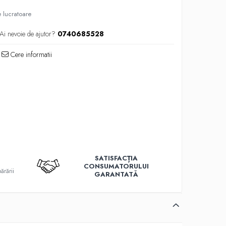
e lucratoare
Ai nevoie de ajutor?
0740685528
Cere informatii
SATISFACȚIA
T
CONSUMATORULUI
ărării
GARANTATĂ