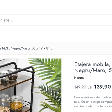
 din MDF, Negru/Maro, 50 x 19 x 81 cm
Etajera mobila,
Negru/Maro, 50
Herum
139,90
149,90 Lei
Descoperă suportul metalic c
tale. Cu un design compact 
oricărui spațiu, de la bucăt