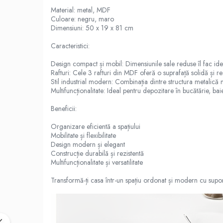
Material: metal, MDF
Culoare: negru, maro
Dimensiuni: 50 x 19 x 81 cm
Caracteristici:
Design compact și mobil: Dimensiunile sale reduse îl fac ideal
Rafturi: Cele 3 rafturi din MDF oferă o suprafață solidă și re
Stil industrial modern: Combinația dintre structura metalică 
Multifuncționalitate: Ideal pentru depozitare în bucătărie, bai
Beneficii:
Organizare eficientă a spațiului
Mobilitate și flexibilitate
Design modern și elegant
Construcție durabilă și rezistentă
Multifuncționalitate și versatilitate
Transformă-ți casa într-un spațiu ordonat și modern cu suport