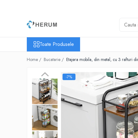
Toate Produsele
Baie
Bucatarie
Toate Produsele
Accesorii
Borcane
Home /
Bucatarie /
Etajera mobila, din metal, cu 3 rafturi
Cani
-7%
Cratite
Oale
Organizare
Razatori
Servire
Sticle
Tacamuri