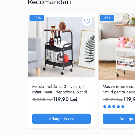
Recomandari
-37%
-37%
Masuta mobila cu 3 niveluri, 2
Masuta mobila cu 3
rafturi pentru depozitare, blat din
rafturi pentru depo
MDF, Negru/Maro, 43 x 30 x 77
MDF, Alb/Maro, 4
119,90 Lei
119,
189,90 Lei
189,90 Lei
cm
cm
Adauga in cos
Adauga i