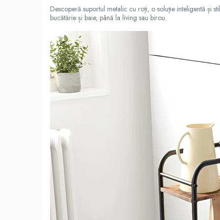
Descoperă suportul metalic cu roți, o soluție inteligentă și s
Scaune
bucătărie și baie, până la living sau birou.
Unelte
Mobila
Mese