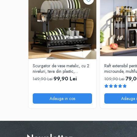
Scurgator de vase metalic, cu 2
Raft extensibil pen
niveluri, tava din plastic,
microunde, multifu
accesorii, Negru, 42 x 30 x 30
Negru, 40-64 x 3
99,90 Lei
79,0
149,90 Lei
109,90 Lei
cm
Adauga in cos
Adauga i