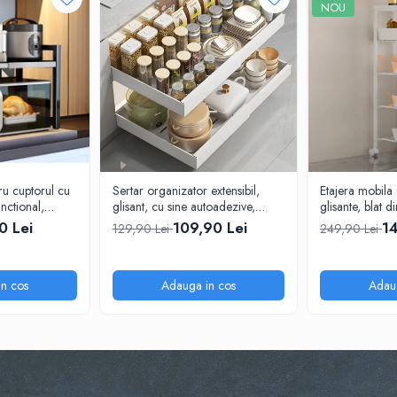
NOU
tru cuptorul cu
Sertar organizator extensibil,
Etajera mobila 
nctional,
glisant, cu sine autoadezive,
glisante, blat 
6.5 x 45 cm
Herum, Alb, 32-52 x 42 x 7 cm
23.5 x 38 x 81
0 Lei
109,90 Lei
14
129,90 Lei
249,90 Lei
n cos
Adauga in cos
Adau