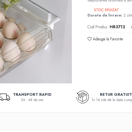
depozitarea ordonată a alim
STOC EPUIZAT
Durata de livrare:
2 zil
Cod Produs:
HR3712
Adauga la Favorite
TRANSPORT RAPID
RETUR GRATUI
24 - 48 de ore
În 14 zile de la data cump