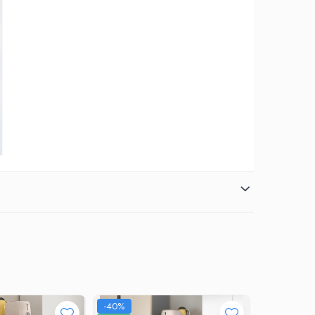
-40%
-31%