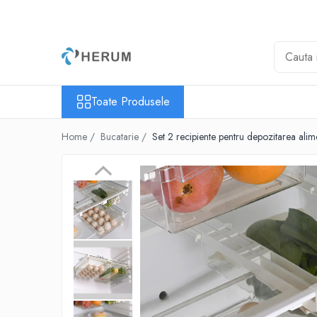
Toate Produsele
Baie
Bucatarie
Toate Produsele
Accesorii
Borcane
Home /
Bucatarie /
Set 2 recipiente pentru depozitarea alime
Cani
Cratite
Oale
Organizare
Razatori
Servire
Sticle
Tacamuri