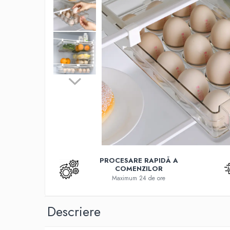
Cutite
Tigai
Ustensile
Decoratiuni
Perne
Depozitare si organizare
Cuiere
Curățenie
Cutii
Scrumiere
PROCESARE RAPIDĂ A
Suporturi
COMENZILOR
Umerase
Maximum 24 de ore
Uscatoare rufe
Descriere
Gradina
Camping