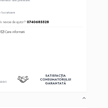
entelor tale preferate.
e lucratoare
Ai nevoie de ajutor?
0740685528
Cere informatii
SATISFACȚIA
T
CONSUMATORULUI
ărării
GARANTATĂ