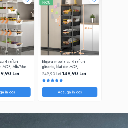
NOU
cu 4 rafturi
Etajera mobila cu 4 rafturi
Suport meta
din MDF, Alb/Maro,
glisante, blat din MDF,
niveluri, 4 
.5 cm
Negru/Maro, 23.5 x 38 x 81.5
Negru, 55-
9,90 Lei
149,90 Lei
249,90 Lei
159,90 Le
cm
ga in cos
Adauga in cos
A