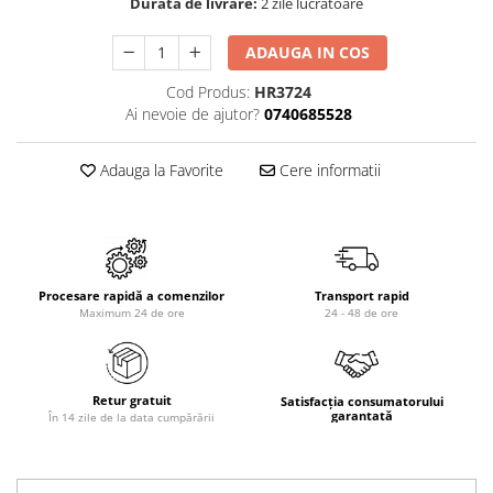
Durata de livrare:
2 zile lucratoare
ADAUGA IN COS
Cod Produs:
HR3724
Ai nevoie de ajutor?
0740685528
Adauga la Favorite
Cere informatii
Procesare rapidă a comenzilor
Transport rapid
Maximum 24 de ore
24 - 48 de ore
Retur gratuit
Satisfacția consumatorului
garantată
În 14 zile de la data cumpărării