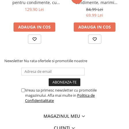
borcane organizatoare și transformă depozitarea alimentelor
pentru condimente, cu
condimente, marimi
într-o activitate rapida si facila.
capac din bambus, lingurita
diferite, sticla, PVC,
129,90 Lei
84,99 Lei
si suport din bambus,
organizatoare,
69,99 Lei
Transparent/Bej, 200 ml
Transparent/Maro,
600/700/1500 ml
ADAUGA IN COS
ADAUGA IN COS
Newsletter
Nu rata ofertele si promotiile noastre
Vreau sa primesc newsletter cu promotiile
magazinului. Afla mai multe in
Politica de
Confidentialitate
MAGAZINUL MEU
CLIENTI