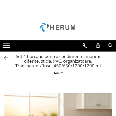
Bucatarie
Decoratiuni
Depozitare si organizare
Gradina
Mobila
Accesorii
Perne
Cuiere
Camping
Mese
Borcane
Curățenie
Scaune
Cani
Cutii
Unelte
Cratite
Scrumiere
Set 4 borcane pentru condimente, marimi
Oale
Suporturi
diferite, sticla, PVC, organizatoare,
Transparent/Rosu, 450/650/1200/1200 ml
Organizare
Umerase
Herum
Razatori
Uscatoare rufe
Servire
Sticle
Tacamuri
Cutite
Tigai