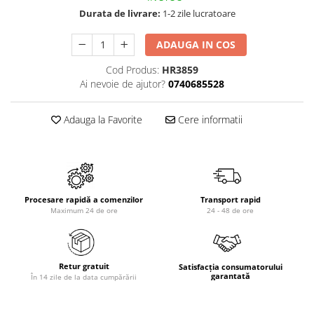
Durata de livrare:
1-2 zile lucratoare
ADAUGA IN COS
Cod Produs:
HR3859
Ai nevoie de ajutor?
0740685528
Adauga la Favorite
Cere informatii
Procesare rapidă a comenzilor
Transport rapid
Maximum 24 de ore
24 - 48 de ore
Retur gratuit
Satisfacția consumatorului
garantată
În 14 zile de la data cumpărării