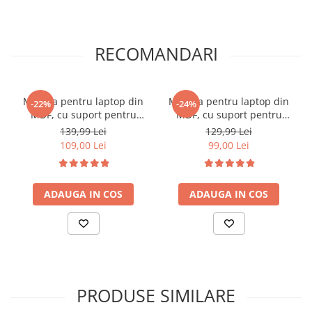
RECOMANDARI
Masuta pentru laptop din
Masuta pentru laptop din
-22%
-24%
MDF, cu suport pentru
MDF, cu suport pentru
pahar, inclinare reglabila,
pahar, inclinare reglabila,
139,99 Lei
129,99 Lei
Negru, 60 x 32 x 25 cm
Alb, 60 x 32 x 25 cm
109,00 Lei
99,00 Lei
ADAUGA IN COS
ADAUGA IN COS
PRODUSE SIMILARE