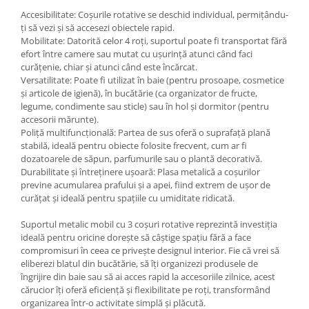
Accesibilitate: Coșurile rotative se deschid individual, permițându-
ți să vezi și să accesezi obiectele rapid.
Mobilitate: Datorită celor 4 roți, suportul poate fi transportat fără
efort între camere sau mutat cu ușurință atunci când faci
curățenie, chiar și atunci când este încărcat.
Versatilitate: Poate fi utilizat în baie (pentru prosoape, cosmetice
și articole de igienă), în bucătărie (ca organizator de fructe,
legume, condimente sau sticle) sau în hol și dormitor (pentru
accesorii mărunte).
Poliță multifuncțională: Partea de sus oferă o suprafață plană
stabilă, ideală pentru obiecte folosite frecvent, cum ar fi
dozatoarele de săpun, parfumurile sau o plantă decorativă.
Durabilitate și întreținere ușoară: Plasa metalică a coșurilor
previne acumularea prafului și a apei, fiind extrem de ușor de
curățat și ideală pentru spațiile cu umiditate ridicată.
Suportul metalic mobil cu 3 coșuri rotative reprezintă investiția
ideală pentru oricine dorește să câștige spațiu fără a face
compromisuri în ceea ce privește designul interior. Fie că vrei să
eliberezi blatul din bucătărie, să îți organizezi produsele de
îngrijire din baie sau să ai acces rapid la accesoriile zilnice, acest
cărucior îți oferă eficiență și flexibilitate pe roți, transformând
organizarea într-o activitate simplă și plăcută.