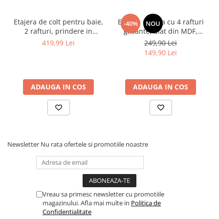
Etajera de colt pentru baie,
Etajera mobila cu 4 rafturi
-40%
NOU
2 rafturi, prindere in
glisante, blat din MDF,
perete, din inox, organizare
Alb/Maro, 23.5 x 38 x 81.5
419,99 Lei
249,90 Lei
baie, Argintiu, 29.5 x 22 x 40
cm
149,90 Lei
cm
ADAUGA IN COS
ADAUGA IN COS
Newsletter
Nu rata ofertele si promotiile noastre
Vreau sa primesc newsletter cu promotiile
magazinului. Afla mai multe in
Politica de
Confidentialitate