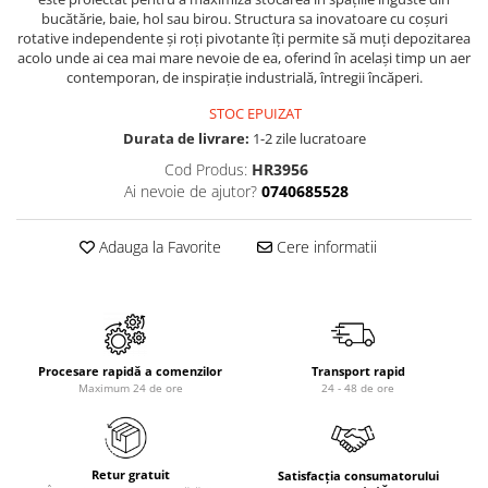
bucătărie, baie, hol sau birou. Structura sa inovatoare cu coșuri
rotative independente și roți pivotante îți permite să muți depozitarea
acolo unde ai cea mai mare nevoie de ea, oferind în același timp un aer
contemporan, de inspirație industrială, întregii încăperi.
STOC EPUIZAT
Durata de livrare:
1-2 zile lucratoare
Cod Produs:
HR3956
Ai nevoie de ajutor?
0740685528
Adauga la Favorite
Cere informatii
Procesare rapidă a comenzilor
Transport rapid
Maximum 24 de ore
24 - 48 de ore
Retur gratuit
Satisfacția consumatorului