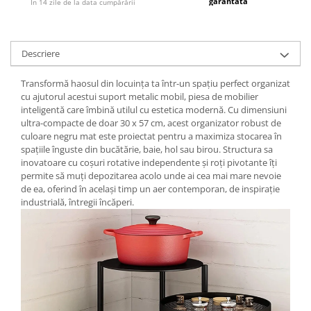
garantată
În 14 zile de la data cumpărării
Descriere
Transformă haosul din locuința ta într-un spațiu perfect organizat
cu ajutorul acestui suport metalic mobil, piesa de mobilier
inteligentă care îmbină utilul cu estetica modernă. Cu dimensiuni
ultra-compacte de doar 30 x 57 cm, acest organizator robust de
culoare negru mat este proiectat pentru a maximiza stocarea în
spațiile înguste din bucătărie, baie, hol sau birou. Structura sa
inovatoare cu coșuri rotative independente și roți pivotante îți
permite să muți depozitarea acolo unde ai cea mai mare nevoie
de ea, oferind în același timp un aer contemporan, de inspirație
industrială, întregii încăperi.