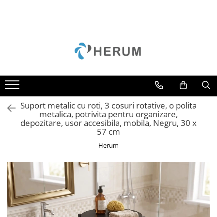
Bucatarie
Decoratiuni
Depozitare si organizare
Gradina
Mobila
Accesorii
Perne
Cuiere
Camping
Mese
Borcane
Curățenie
Scaune
Cani
Cutii
Unelte
Cratite
Scrumiere
Suport metalic cu roti, 3 cosuri rotative, o polita
Oale
Suporturi
metalica, potrivita pentru organizare,
depozitare, usor accesibila, mobila, Negru, 30 x
Organizare
Umerase
57 cm
Razatori
Uscatoare rufe
Herum
Servire
Sticle
Tacamuri
Cutite
Tigai