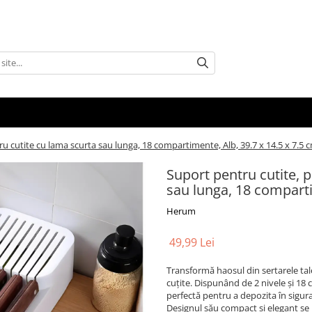
ru cutite cu lama scurta sau lunga, 18 compartimente, Alb, 39.7 x 14.5 x 7.5 
Suport pentru cutite, p
sau lunga, 18 comparti
Herum
49,99 Lei
Transformă haosul din sertarele tal
cuțite. Dispunând de 2 nivele și 18
perfectă pentru a depozita în siguranț
Designul său compact și elegant se 