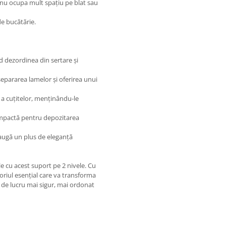
 nu ocupa mult spațiu pe blat sau
de bucătărie.
d dezordinea din sertare și
separarea lamelor și oferirea unui
ă a cuțitelor, menținându-le
compactă pentru depozitarea
daugă un plus de eleganță
le cu acest suport pe 2 nivele. Cu
riul esențial care va transforma
u de lucru mai sigur, mai ordonat