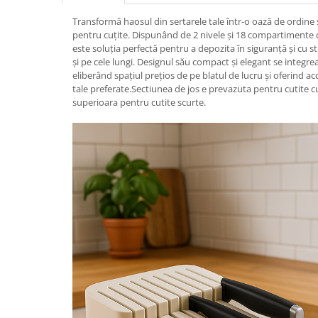
Scaune
Transformă haosul din sertarele tale într-o oază de ordine 
Unelte
pentru cuțite. Dispunând de 2 nivele și 18 compartimente d
este soluția perfectă pentru a depozita în siguranță și cu sti
Mobila
și pe cele lungi. Designul său compact și elegant se integre
Mese
eliberând spațiul prețios de pe blatul de lucru și oferind acc
tale preferate.Sectiunea de jos e prevazuta pentru cutite c
superioara pentru cutite scurte.