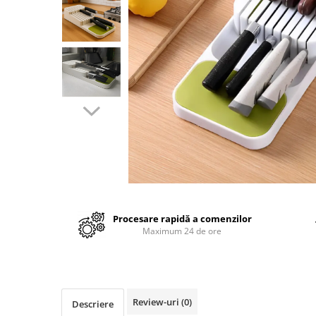
Cutite
Tigai
Ustensile
Decoratiuni
Perne
Depozitare si organizare
Cuiere
Curățenie
Cutii
Scrumiere
Procesare rapidă a comenzilor
Suporturi
Maximum 24 de ore
Umerase
Uscatoare rufe
Gradina
Review-uri
(0)
Descriere
Camping