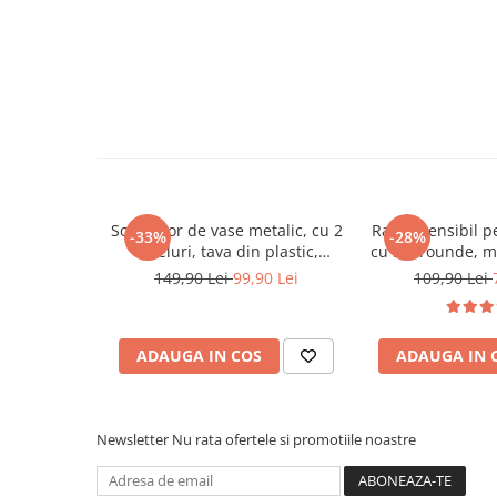
Scurgator de vase metalic, cu 2
Raft extensibil 
-33%
-28%
niveluri, tava din plastic,
cu microunde, mu
accesorii, Negru, 42 x 30 x 30
Negru, 40-64 x
149,90 Lei
99,90 Lei
109,90 Lei
cm
ADAUGA IN COS
ADAUGA IN 
Newsletter
Nu rata ofertele si promotiile noastre