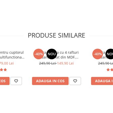
PRODUSE SIMILARE
pentru cuptorul
Etajera mobila cu 4 rafturi
Etajera mob
-40%
NOU
-40%
NO
ltifunctional,
glisante, blat din MDF,
glisante,
 36.5 x 45 cm
Alb/Maro, 23.5 x 38 x 81.5 cm
Negru/Maro, 
79,00 Lei
249,90 Lei
149,90 Lei
249,90 L
COS
ADAUGA IN COS
ADAUGA I