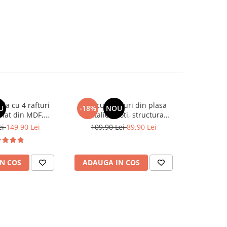
ila cu 4 rafturi
Raft cu 4 cosuri din plasa
Raft e
U
-18%
NOU
-49%
 blat din MDF,
metalica, roti, structura
depozitare
23.5 x 38 x 81.5
metalica, organizare,
sau bucătăr
ei
149,90 Lei
109,90 Lei
89,90 Lei
134,
cm
depozitare, pentru spatii
inguste, Negru, 44 x 20 x 98 cm
N COS
ADAUGA IN COS
ADAUG