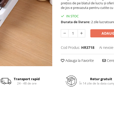
prețios de pe blatul de lucru și ofer
de jos e prevazuta pentru cutite cu
IN STOC
Durata de livrare:
2 zile lucratoar
ADAUG
Cod Produs:
HR3718
Ai nevoie
Adauga la Favorite
Cere 
Transport rapid
Retur gratuit
24 - 48 de ore
În 14 zile de la data cum