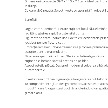
Dimensiuni compacte: 39.7 x 14.5 x 7.5 cm – ideal pentru a
în dulap.
Culoare albă neutră: Se potrivește cu ușurință în orice stil 
Beneficii:
Organizare superioară: Fiecare cuțit are locul său, eliminân
facilitând găsirea rapidă a ustensilei dorite.
Siguranță sporită: Reduce riscul de tăiere accidentală prin 
loc sigur pentru fiecare cuțit.
Protecția lamelor: Previne zgârieturile și tocirea prematur
ascuțite pentru mai mult timp.
Eliberarea spațiului de lucru: Oferă o soluție elegantă și 
cuțitelor, eliberând spațiul prețios de pe blat.
Aspect estetic plăcut: Designul modern și culoarea albă a
bucătăriei tale.
Investește în ordinea, siguranța și longevitatea cuțitelor ta
18 compartimente și un design compact, acesta este acceso
modul în care îți organizezi bucătăria, oferindu-ți un spați
și mai plăcut.