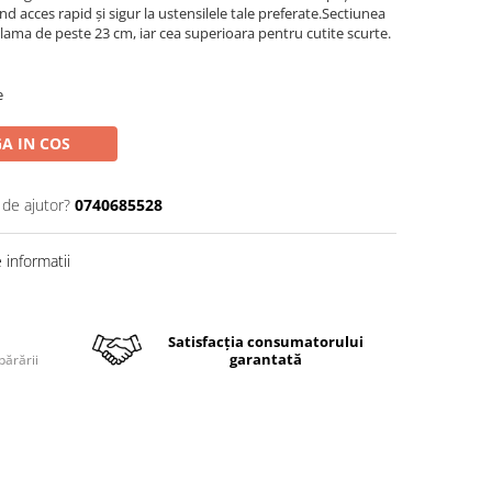
ind acces rapid și sigur la ustensilele tale preferate.Sectiunea
 lama de peste 23 cm, iar cea superioara pentru cutite scurte.
e
A IN COS
 de ajutor?
0740685528
informatii
Satisfacția consumatorului
garantată
părării