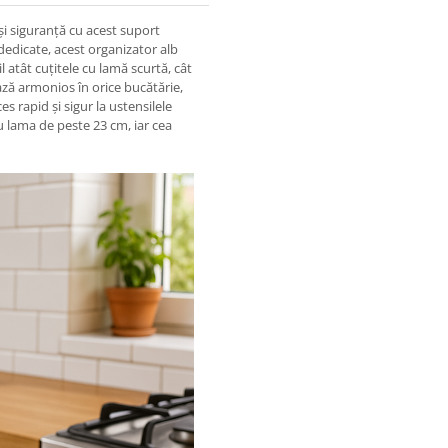
și siguranță cu acest suport
edicate, acest organizator alb
l atât cuțitele cu lamă scurtă, cât
ază armonios în orice bucătărie,
es rapid și sigur la ustensilele
u lama de peste 23 cm, iar cea