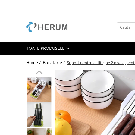
Toate Produsele
Baie
Bucatarie
Accesorii
TOATE PRODUSELE
Borcane
Home /
Bucatarie /
Suport pentru cutite, pe 2 nivele, pent
Cani
Cratite
Oale
Organizare
Razatori
Servire
Sticle
Tacamuri