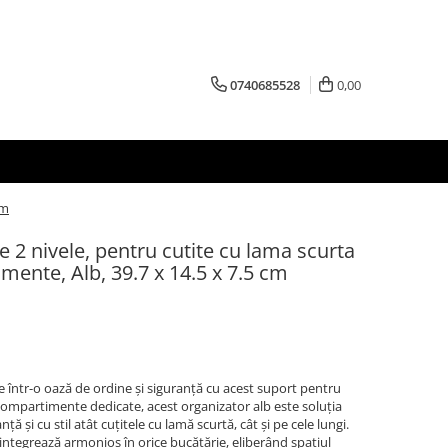
0740685528
0,00
cm
e 2 nivele, pentru cutite cu lama scurta
mente, Alb, 39.7 x 14.5 x 7.5 cm
e într-o oază de ordine și siguranță cu acest suport pentru
 compartimente dedicate, acest organizator alb este soluția
ă și cu stil atât cuțitele cu lamă scurtă, cât și pe cele lungi.
integrează armonios în orice bucătărie, eliberând spațiul