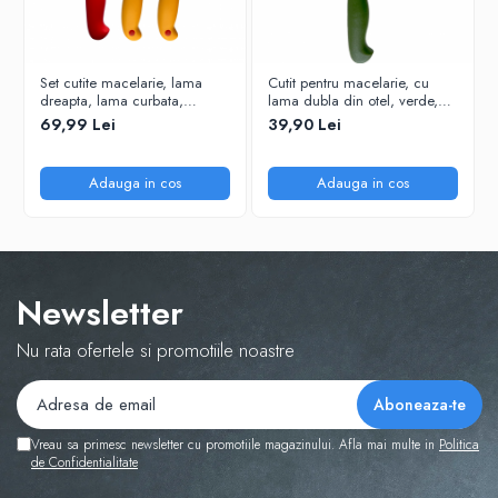
Set cutite macelarie, lama
Cutit pentru macelarie, cu
dreapta, lama curbata,
lama dubla din otel, verde,
manere colorate, 3 piese
lungimea lamei de 20 cm
69,99 Lei
39,90 Lei
Adauga in cos
Adauga in cos
Newsletter
Nu rata ofertele si promotiile noastre
Vreau sa primesc newsletter cu promotiile magazinului. Afla mai multe in
Politica
de Confidentialitate