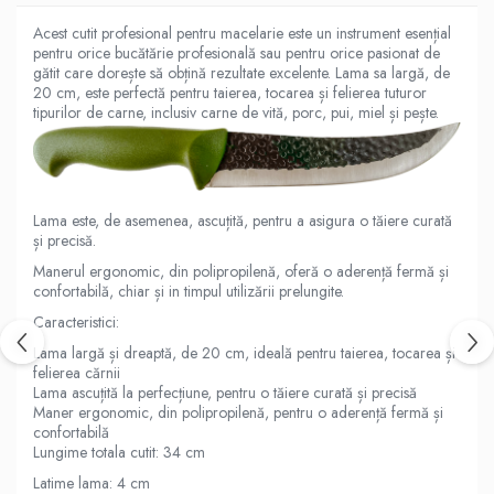
Acest cutit profesional pentru macelarie este un instrument esențial
pentru orice bucătărie profesională sau pentru orice pasionat de
gătit care dorește să obțină rezultate excelente. Lama sa largă, de
20 cm, este perfectă pentru taierea, tocarea și felierea tuturor
tipurilor de carne, inclusiv carne de vită, porc, pui, miel și pește.
Lama este, de asemenea, ascuțită, pentru a asigura o tăiere curată
și precisă.
Manerul ergonomic, din polipropilenă, oferă o aderență fermă și
confortabilă, chiar și in timpul utilizării prelungite.
Caracteristici:
Lama largă și dreaptă, de 20 cm, ideală pentru taierea, tocarea și
felierea cărnii
Lama ascuțită la perfecțiune, pentru o tăiere curată și precisă
Maner ergonomic, din polipropilenă, pentru o aderență fermă și
confortabilă
Lungime totala cutit: 34 cm
Latime lama: 4 cm