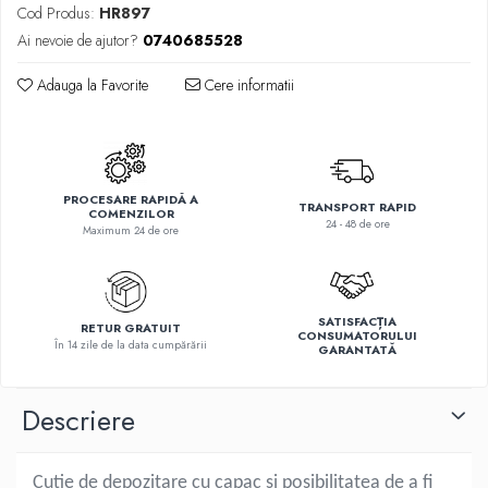
Cod Produs:
HR897
Ai nevoie de ajutor?
0740685528
Adauga la Favorite
Cere informatii
PROCESARE RAPIDĂ A
TRANSPORT RAPID
COMENZILOR
24 - 48 de ore
Maximum 24 de ore
SATISFACȚIA
RETUR GRATUIT
CONSUMATORULUI
În 14 zile de la data cumpărării
GARANTATĂ
Descriere
Cutie de depozitare cu capac si posibilitatea de a fi