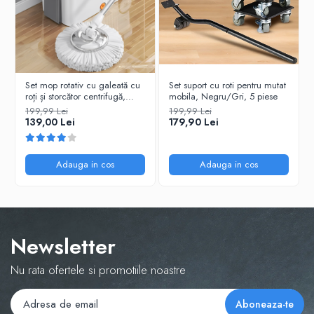
Set mop rotativ cu galeată cu
Set suport cu roti pentru mutat
roți și storcător centrifugă,
mobila, Negru/Gri, 5 piese
Alb/Gri, 10L, 4 lavete incluse
199,99 Lei
199,99 Lei
139,00 Lei
179,90 Lei
Adauga in cos
Adauga in cos
Newsletter
Nu rata ofertele si promotiile noastre