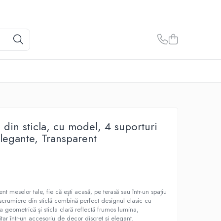
 din sticla, cu model, 4 suporturi
elegante, Transparent
 meselor tale, fie că ești acasă, pe terasă sau într-un spațiu
scrumiere din sticlă combină perfect designul clasic cu
ura geometrică și sticla clară reflectă frumos lumina,
itar într-un accesoriu de decor discret și elegant.