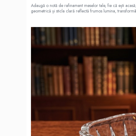
Adaugă o notă de rafinament meselor tale, fie că ești acasă, 
Scaune
geometrică și sticla clară reflectă frumos lumina, transformân
Unelte
Mobila
Mese