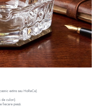
casnic extins sau HoReCa).
 de culori).
pe fiecare piesă.