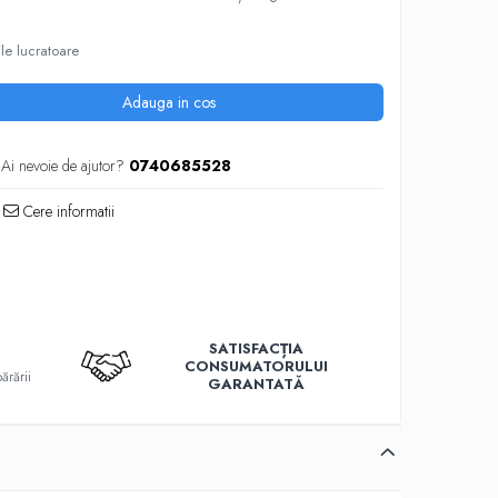
ile lucratoare
Adauga in cos
Ai nevoie de ajutor?
0740685528
Cere informatii
SATISFACȚIA
T
CONSUMATORULUI
ărării
GARANTATĂ