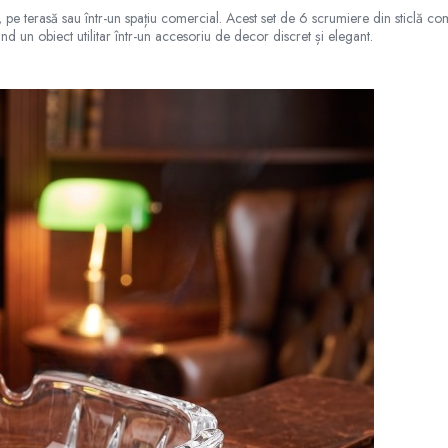
pe terasă sau într-un spațiu comercial. Acest set de 6 scrumiere din sticlă comb
d un obiect utilitar într-un accesoriu de decor discret și elegant.