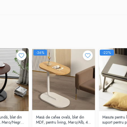
-36%
-22%
ndă, blat din
Masă de cafea ovală, blat din
Masuta pentru 
g, Maro/Negru,
MDF, pentru living, Maro/Alb, 45
suport pentru p