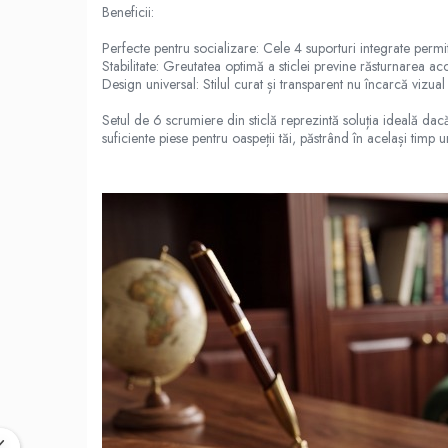
Beneficii:
Perfecte pentru socializare: Cele 4 suporturi integrate permit
Stabilitate: Greutatea optimă a sticlei previne răsturnarea acci
Design universal: Stilul curat și transparent nu încarcă vizual
Setul de 6 scrumiere din sticlă reprezintă soluția ideală dacă
suficiente piese pentru oaspeții tăi, păstrând în același timp un