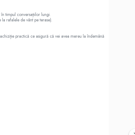
în timpul conversațiilor lungi.
e la rafalele de vânt pe terase).
e o achiziție practică ce asigură că vei avea mereu la îndemână