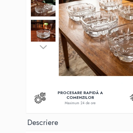
Cutite
Tigai
Ustensile
Decoratiuni
Perne
Depozitare si organizare
Cuiere
Curățenie
Cutii
Scrumiere
PROCESARE RAPIDĂ A
Suporturi
COMENZILOR
Umerase
Maximum 24 de ore
Uscatoare rufe
Descriere
Gradina
Camping