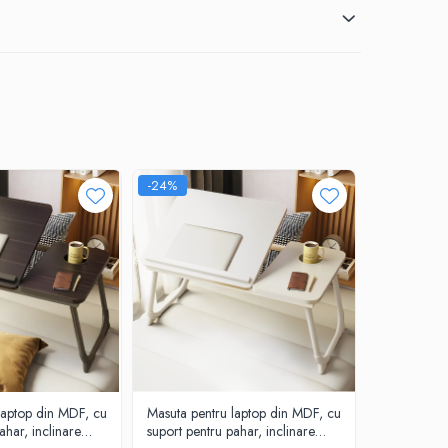
-24%
-27%
laptop din MDF, cu
Masuta pentru laptop din MDF, cu
Masuta mobi
ahar, inclinare
suport pentru pahar, inclinare
blaturi, di