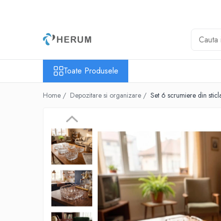
Toate Produsele
Baie
Bucatarie
Toate Produsele
Accesorii
Borcane
Home /
Depozitare si organizare /
Set 6 scrumiere din sticl
Cani
Cratite
Oale
Organizare
Razatori
Servire
Sticle
Tacamuri