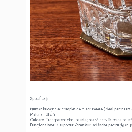
Specificații:
Număr bucăți: Set complet de 6 scrumiere (ideal pentru uz 
Material: Sticlă.
Culoare: Transparent clar (se integrează nativ în orice paletă
Funcționalitate: 4 suporturi/crestături adâncite pentru țigări 