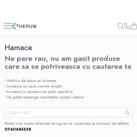
Bucatarie
Decoratiuni
Depozitare si organizare
Gradina
Mobila
Accesorii
Perne
Cuiere
Camping
Mese
Borcane
Curățenie
Scaune
Hamace
Cani
Cutii
Unelte
Ne pare rau, nu am gasit produse
Cratite
Scrumiere
care sa se potriveasca cu cautarea ta
Oale
Suporturi
Organizare
Umerase
- Verifica de doua ori scrierea
- Incearca sa cauti cuvinte simple
Razatori
Uscatoare rufe
- Incearca o cautare mai putin specifica
Servire
- Va puteti restrange rezultatele cautarii ulterior
Sticle
Tacamuri
Pentru mai multe informatii te rog sa ne contactezi la numarul de telefon
Cutite
0740685528
Tigai