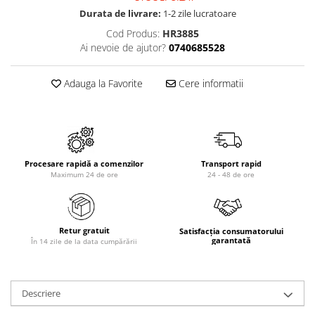
Durata de livrare:
1-2 zile lucratoare
Cod Produs:
HR3885
Ai nevoie de ajutor?
0740685528
Adauga la Favorite
Cere informatii
Procesare rapidă a comenzilor
Transport rapid
Maximum 24 de ore
24 - 48 de ore
Retur gratuit
Satisfacția consumatorului
garantată
În 14 zile de la data cumpărării
Descriere