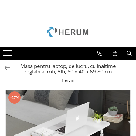
Bucatarie
Decoratiuni
Depozitare si organizare
Gradina
Mobila
Accesorii
Perne
Cuiere
Camping
Mese
Borcane
Curățenie
Scaune
Cani
Cutii
Unelte
Cratite
Scrumiere
Masa pentru laptop, de lucru, cu inaltime
Oale
Suporturi
reglabila, roti, Alb, 60 x 40 x 69-80 cm
Organizare
Umerase
Herum
Razatori
Uscatoare rufe
Servire
-27%
Sticle
Tacamuri
Cutite
Tigai