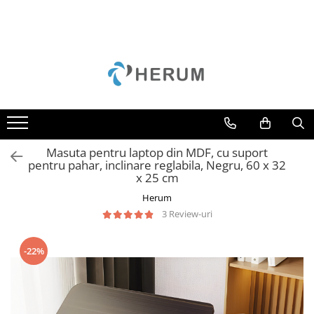
Bucatarie
Decoratiuni
Depozitare si organizare
Gradina
Mobila
Accesorii
Perne
Cuiere
Camping
Mese
Borcane
Curățenie
Scaune
Cani
Cutii
Unelte
Cratite
Scrumiere
Masuta pentru laptop din MDF, cu suport
Oale
Suporturi
pentru pahar, inclinare reglabila, Negru, 60 x 32
x 25 cm
Organizare
Umerase
Herum
Razatori
Uscatoare rufe
3 Review-uri
Servire
Sticle
-22%
Tacamuri
Cutite
Tigai