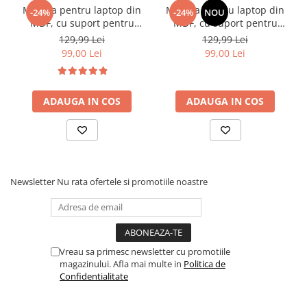
Masuta pentru laptop din
Masuta pentru laptop din
-24%
-24%
NOU
MDF, cu suport pentru
MDF, cu suport pentru
pahar, inclinare reglabila,
pahar, inclinare reglabila,
129,99 Lei
129,99 Lei
Alb, 60 x 32 x 25 cm
Lemn, 60 x 32 x 25 cm
99,00 Lei
99,00 Lei
ADAUGA IN COS
ADAUGA IN COS
Newsletter
Nu rata ofertele si promotiile noastre
Vreau sa primesc newsletter cu promotiile
magazinului. Afla mai multe in
Politica de
Confidentialitate