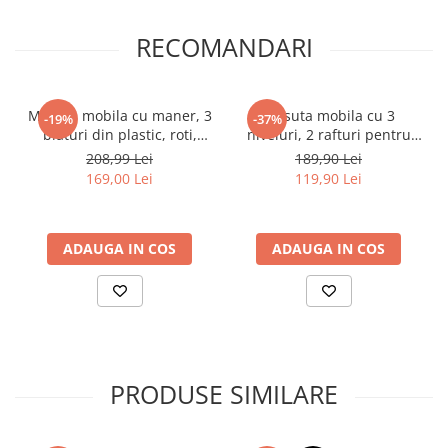
RECOMANDARI
Masuta mobila cu maner, 3
Masuta mobila cu 3
-19%
-37%
blaturi din plastic, roti,
niveluri, 2 rafturi pentru
Alb/Maro, 45 x 32 x 71 cm
depozitare, blat din MDF,
208,99 Lei
189,90 Lei
Negru/Maro, 43 x 30 x 77
169,00 Lei
119,90 Lei
cm
ADAUGA IN COS
ADAUGA IN COS
PRODUSE SIMILARE