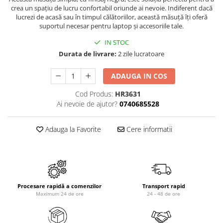
crea un spațiu de lucru confortabil oriunde ai nevoie. Indiferent dacă
lucrezi de acasă sau în timpul călătoriilor, această măsuță îți oferă
suportul necesar pentru laptop și accesoriile tale.
IN STOC
Durata de livrare:
2 zile lucratoare
ADAUGA IN COS
Cod Produs:
HR3631
Ai nevoie de ajutor?
0740685528
Adauga la Favorite
Cere informatii
Procesare rapidă a comenzilor
Transport rapid
Maximum 24 de ore
24 - 48 de ore