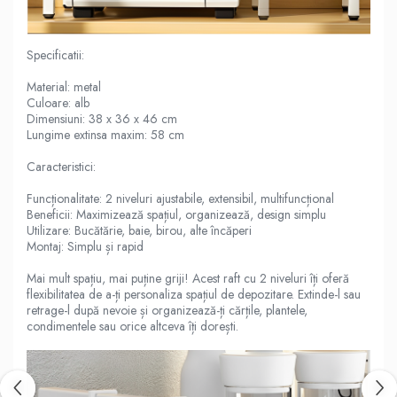
Specificatii:
Material: metal
Culoare: alb
Dimensiuni: 38 x 36 x 46 cm
Lungime extinsa maxim: 58 cm
Caracteristici:
Funcționalitate: 2 niveluri ajustabile, extensibil, multifuncțional
Beneficii: Maximizează spațiul, organizează, design simplu
Utilizare: Bucătărie, baie, birou, alte încăperi
Montaj: Simplu și rapid
Mai mult spațiu, mai puține griji! Acest raft cu 2 niveluri îți oferă
flexibilitatea de a-ți personaliza spațiul de depozitare. Extinde-l sau
retrage-l după nevoie și organizează-ți cărțile, plantele,
condimentele sau orice altceva îți dorești.