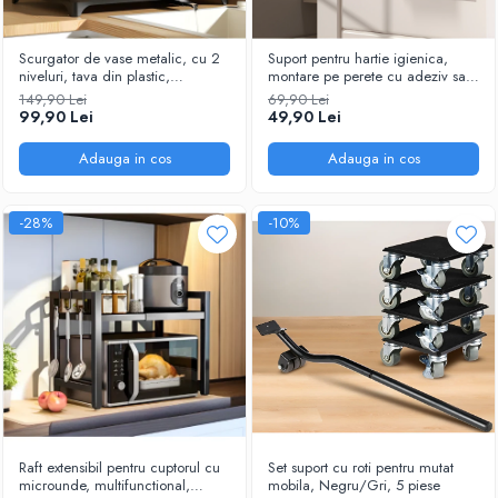
Ustensile
Scurgator de vase metalic, cu 2
Suport pentru hartie igienica,
niveluri, tava din plastic,
montare pe perete cu adeziv sau
accesorii, Negru, 42 x 30 x 30
suruburi, cu spatiu pentru rola de
149,90 Lei
69,90 Lei
cm
rezerva, o polita din lemn,
99,90 Lei
49,90 Lei
Negru/Maro, 27 x 22 cm
Adauga in cos
Adauga in cos
-28%
-10%
Raft extensibil pentru cuptorul cu
Set suport cu roti pentru mutat
microunde, multifunctional,
mobila, Negru/Gri, 5 piese