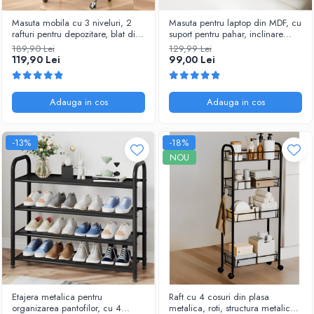
Masuta mobila cu 3 niveluri, 2
Masuta pentru laptop din MDF, cu
rafturi pentru depozitare, blat din
suport pentru pahar, inclinare
MDF, Alb/Maro, 43 x 30 x 77 cm
reglabila, Alb, 60 x 32 x 25 cm
189,90 Lei
129,99 Lei
119,90 Lei
99,00 Lei
Adauga in cos
Adauga in cos
-13%
-18%
NOU
Etajera metalica pentru
Raft cu 4 cosuri din plasa
organizarea pantofilor, cu 4
metalica, roti, structura metalica,