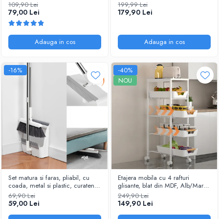
Negru, 40-64 x 36.5 x 45 cm
109,90 Lei
199,99 Lei
79,00 Lei
179,90 Lei
Adauga in cos
Adauga in cos
-16%
-40%
NOU
Set matura si faras, pliabil, cu
Etajera mobila cu 4 rafturi
coada, metal si plastic, curatenie
glisante, blat din MDF, Alb/Maro,
casa, Alb/Gri
23.5 x 38 x 81.5 cm
69,90 Lei
249,90 Lei
59,00 Lei
149,90 Lei