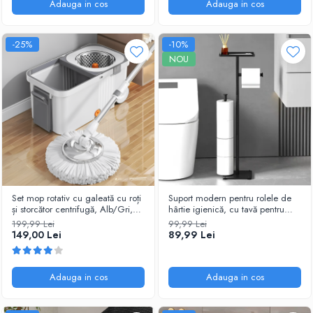
Adauga in cos
Adauga in cos
-25%
-10%
NOU
Set mop rotativ cu galeată cu roți
Suport modern pentru rolele de
și storcător centrifugă, Alb/Gri,
hârtie igienică, cu tavă pentru
10L, 4 lavete incluse
accesorii, Negru, 72 cm
199,99 Lei
99,99 Lei
149,00 Lei
89,99 Lei
Adauga in cos
Adauga in cos