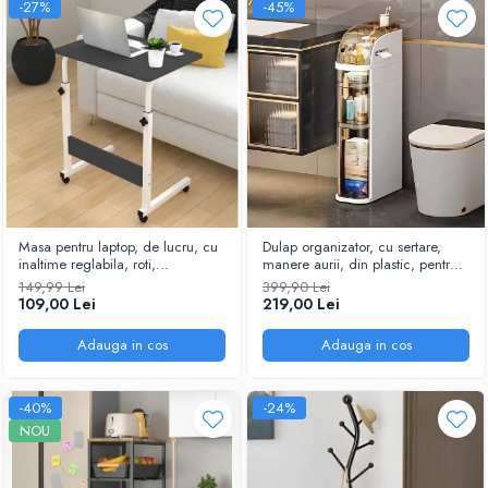
-27%
-45%
Masa pentru laptop, de lucru, cu
Dulap organizator, cu sertare,
inaltime reglabila, roti,
manere aurii, din plastic, pentru
Alb/Negru, 60 x 40 x 70-80 cm
spatii inguste, Alb/Gri, 16 x 36 x
149,99 Lei
399,90 Lei
78 cm
109,00 Lei
219,00 Lei
Adauga in cos
Adauga in cos
-40%
-24%
NOU