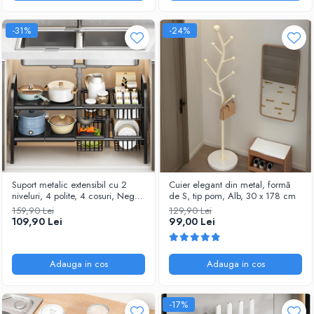
-31%
-24%
Suport metalic extensibil cu 2
Cuier elegant din metal, formă
niveluri, 4 polite, 4 cosuri, Negru,
de S, tip pom, Alb, 30 x 178 cm
55-85 x 38 x 53 cm
159,90 Lei
129,90 Lei
109,90 Lei
99,00 Lei
Adauga in cos
Adauga in cos
-17%