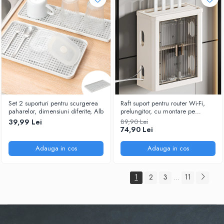
Set 2 suporturi pentru scurgerea
Raft suport pentru router Wi-Fi,
paharelor, dimensiuni diferite, Alb
prelungitor, cu montare pe
perete, mascheaza cablurile,
39,99 Lei
89,90 Lei
acces facil, din plastic, Alb/Gri,
74,90 Lei
28.5 x 14 x 33 cm
Adauga in cos
Adauga in cos
1
2
3
11
...