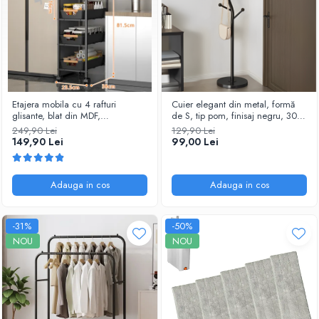
Etajera mobila cu 4 rafturi
Cuier elegant din metal, formă
glisante, blat din MDF,
de S, tip pom, finisaj negru, 30 x
Negru/Maro, 23.5 x 38 x 81.5
178 cm
249,90 Lei
129,90 Lei
cm
149,90 Lei
99,00 Lei
Adauga in cos
Adauga in cos
-31%
-50%
NOU
NOU