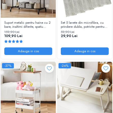
Suport metalic pentru haine cu 2
Set 5 lavete din microfibra, cu
bare, inaltimi diferite, spatiu
prindere dubla, potrivite pentru
incaltaminte, Negru, 110 x 54.5 x
mop plat, Gri, 32 x 11 cm
159,90 Lei
59,90 Lei
150 cm
109,90 Lei
29,90 Lei
Adauga in cos
Adauga in cos
-37%
-24%