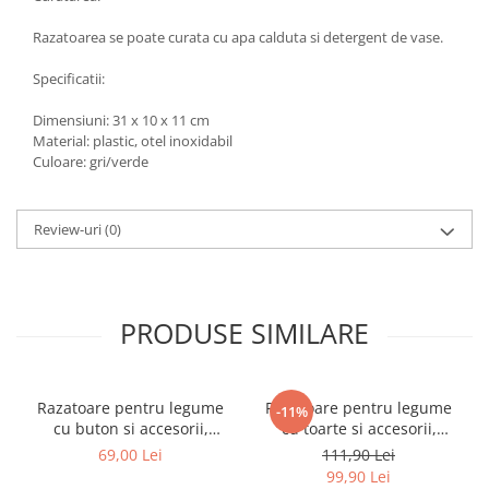
Razatoarea se poate curata cu apa calduta si detergent de vase.
Specificatii:
Dimensiuni: 31 x 10 x 11 cm
Material: plastic, otel inoxidabil
Culoare: gri/verde
Review-uri
(0)
PRODUSE SIMILARE
Razatoare pentru legume
Razatoare pentru legume
-11%
cu buton si accesorii,
cu toarte si accesorii,
Gri/Verde, 33 x 10 x 12 cm
Gri/Verde, 27 x 16 x 15 cm
69,00 Lei
111,90 Lei
99,90 Lei