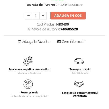
Durata de livrare:
2 - 3 zile lucratoare
ADAUGA IN COS
Cod Produs:
HR3430
Ai nevoie de ajutor?
0740685528
Adauga la Favorite
Cere informatii
Procesare rapidă a comenzilor
Transport rapid
Maximum 24 de ore
24 - 48 de ore
Retur gratuit
Satisfacția consumatorului
garantată
În 14 zile de la data cumpărării