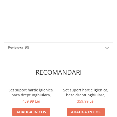
Review-uri
(0)
RECOMANDARI
Set suport hartie igienica,
Set suport hartie igienica,
baza dreptunghiulara,
baza dreptunghiulara,
suport perie de toaleta si
suport perie de toaleta si
439,99 Lei
359,99 Lei
perie de toaleta, din inox,
perie de toaleta, din inox,
Bronz, 22 x 18 x 60 cm
Alb, 22 x 18 x 60 cm
ADAUGA IN COS
ADAUGA IN COS