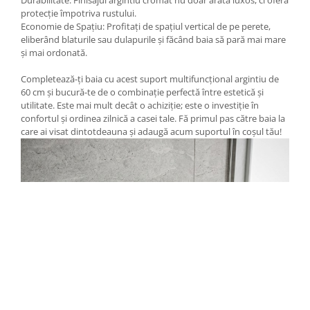
Durabilitate: Finisajul argintiu cromat nu doar arată luxos, ci oferă
protecție împotriva rustului.
Economie de Spațiu: Profitați de spațiul vertical de pe perete,
eliberând blaturile sau dulapurile și făcând baia să pară mai mare
și mai ordonată.
Completează-ți baia cu acest suport multifuncțional argintiu de
60 cm și bucură-te de o combinație perfectă între estetică și
utilitate. Este mai mult decât o achiziție; este o investiție în
confortul și ordinea zilnică a casei tale. Fă primul pas către baia la
care ai visat dintotdeauna și adaugă acum suportul în coșul tău!