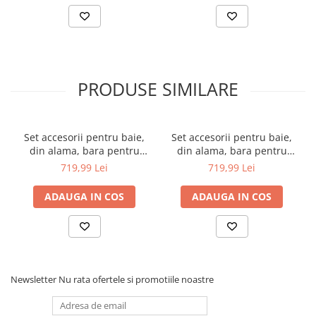
PRODUSE SIMILARE
Set accesorii pentru baie,
Set accesorii pentru baie,
din alama, bara pentru
din alama, bara pentru
prosoape, suport hartie
prosoape, suport hartie
719,99 Lei
719,99 Lei
igienica, suport cu pahar
igienica, suport cu pahar
din sticla, sapuniera din
din sticla, sapuniera din
ADAUGA IN COS
ADAUGA IN COS
sticla, agatatoare dubla,
sticla, agatatoare dubla,
suport pentru prosop
suport pentru prosop
maini, Argintiu, 6 piese
maini, Negru, 6 piese
Newsletter
Nu rata ofertele si promotiile noastre