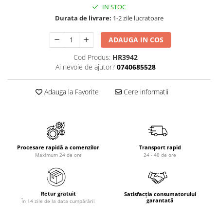
IN STOC
Durata de livrare:
1-2 zile lucratoare
ADAUGA IN COS
Cod Produs:
HR3942
Ai nevoie de ajutor?
0740685528
Adauga la Favorite
Cere informatii
Procesare rapidă a comenzilor
Transport rapid
Maximum 24 de ore
24 - 48 de ore
Retur gratuit
Satisfacția consumatorului
garantată
În 14 zile de la data cumpărării