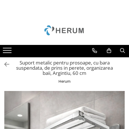
Bucatarie
Decoratiuni
Depozitare si organizare
Gradina
Mobila
Accesorii
Perne
Cuiere
Camping
Mese
Borcane
Curățenie
Scaune
Cani
Cutii
Unelte
Cratite
Scrumiere
Suport metalic pentru prosoape, cu bara
Oale
Suporturi
suspendata, de prins in perete, organizarea
baii, Argintiu, 60 cm
Organizare
Umerase
Herum
Razatori
Uscatoare rufe
Servire
Sticle
Tacamuri
Cutite
Tigai