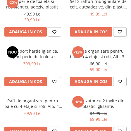
Set perie de toaleta si
Set 2 rafturi triunghiulare de
-20%
recipient cu adeziv, plastic,
colt, autoadezive, din plastic,
peri din silicon moale,
pentru baie, Alb, 26.5 x 20 x
49,90 Lei
49,99 Lei
flexibili, Negru, 10 x 52.5 cm
5.5 cm
39,90 Lei
ADAUGA IN COS
ADAUGA IN COS
Set suport hartie igienica,
Raft de organizare pentru
NOU
-12%
suport perie de toaleta si
baie cu 4 etaje si roti, Alb, 39
perie de toaleta, din inox,
x 12 x 80 cm
399,99 Lei
66,90 Lei
Auriu, 21 x 60 cm
59,00 Lei
ADAUGA IN COS
ADAUGA IN COS
Raft de organizare pentru
Organizator cu 2 tavite din
-18%
baie cu 4 etaje si roti, Alb, 40
plastic, glisante,
x 13 x 87 cm
Alb/Transparent, 20 x 29 x 23
69,90 Lei
84,99 Lei
cm
69,99 Lei