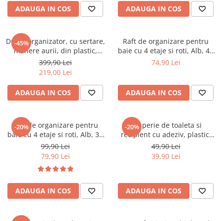
27 x 22 cm
Ustensile
ADAUGA IN COS
ADAUGA IN COS
Dulap organizator, cu sertare,
Raft de organizare pentru
-45%
manere aurii, din plastic,
baie cu 4 etaje si roti, Alb, 40
pentru spatii inguste, Alb/Gri,
x 22 x 87 cm
399,90 Lei
74,90 Lei
16 x 36 x 78 cm
219,00 Lei
ADAUGA IN COS
ADAUGA IN COS
Raft de organizare pentru
Set perie de toaleta si
-20%
-20%
baie cu 4 etaje si roti, Alb, 34
recipient cu adeziv, plastic,
x 24 x 93 cm
peri din silicon moale,
99,90 Lei
49,90 Lei
flexibili, Alb/Gri, 10 x 52.5 cm
79,90 Lei
39,90 Lei
ADAUGA IN COS
ADAUGA IN COS