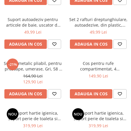
ADAUGA IN COS
ADAUGA IN COS
Suport autoadeziv pentru
Set 2 rafturi dreptunghiulare,
articole de baie, uscator de
autoadezive, din plastic,
par, din plastic, Alb, 30.5 x 9.6
pentru baie, Alb, 28 x 13 x 5.5
49,99 Lei
49,99 Lei
x 7 cm
cm
ADAUGA IN COS
ADAUGA IN COS
Suport metalic pliabil, pentru
Cos pentru rufe
-21%
prosoape, umerase, Gri, 58 x
compartimentat, 4
12-35.5 x 14.5 cm
compartimente, haine albe,
164,90 Lei
149,90 Lei
haine negre, lenjerie intima si
129,90 Lei
sosete, saci detasabili, cu roti,
Alb/Negru, 55 x 39 x 95 cm
ADAUGA IN COS
ADAUGA IN COS
Set suport hartie igienica,
Set suport hartie igienica,
NOU
NOU
suport perie de toaleta si
suport perie de toaleta si
perie de toaleta, din inox,
perie de toaleta, din inox,
319,99 Lei
319,99 Lei
Negru, 21 x 60 cm
Argintiu, 21 x 60 cm