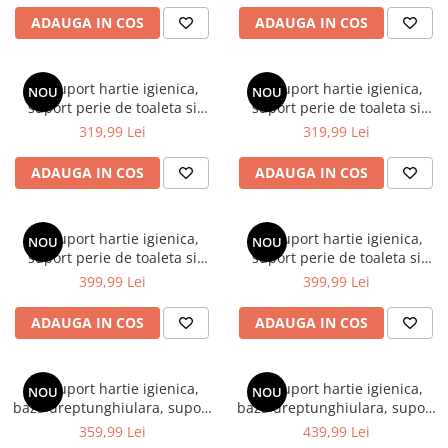
ADAUGA IN COS
ADAUGA IN COS
Set suport hartie igienica,
Set suport hartie igienica,
NOU
NOU
suport perie de toaleta si
suport perie de toaleta si
perie de toaleta, din inox, Gri,
perie de toaleta, din inox, Alb,
319,99 Lei
319,99 Lei
21 x 60 cm
21 x 60 cm
ADAUGA IN COS
ADAUGA IN COS
Set suport hartie igienica,
Set suport hartie igienica,
NOU
NOU
suport perie de toaleta si
suport perie de toaleta si
perie de toaleta, din inox,
perie de toaleta, din inox,
399,99 Lei
399,99 Lei
Bronz, 21 x 60 cm
Auriu intens, 21 x 60 cm
ADAUGA IN COS
ADAUGA IN COS
Set suport hartie igienica,
Set suport hartie igienica,
NOU
NOU
baza dreptunghiulara, suport
baza dreptunghiulara, suport
perie de toaleta si perie de
perie de toaleta si perie de
359,99 Lei
439,99 Lei
toaleta, din inox, Negru, 22 x
toaleta, din inox, Auriu, 22 x