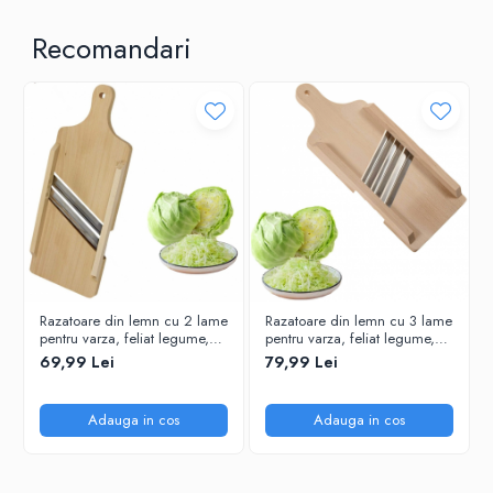
Recomandari
Razatoare din lemn cu 2 lame
Razatoare din lemn cu 3 lame
pentru varza, feliat legume,
pentru varza, feliat legume,
Maro, 35 x 13 cm
Maro, 43 x 15 cm
69,99 Lei
79,99 Lei
Adauga in cos
Adauga in cos