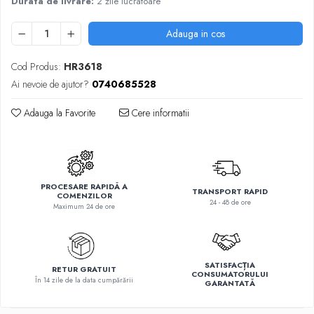
Durata de livrare:
2 zile lucratoare
Adauga in cos
Cod Produs:
HR3618
Ai nevoie de ajutor?
0740685528
Adauga la Favorite
Cere informatii
PROCESARE RAPIDĂ A
TRANSPORT RAPID
COMENZILOR
24 - 48 de ore
Maximum 24 de ore
SATISFACȚIA
RETUR GRATUIT
CONSUMATORULUI
În 14 zile de la data cumpărării
GARANTATĂ