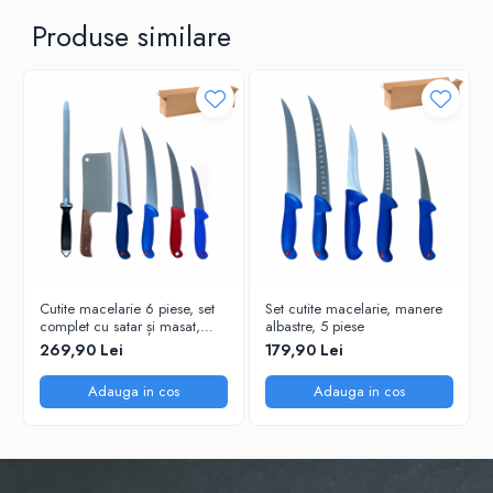
Produse similare
Cutite macelarie 6 piese, set
Set cutite macelarie, manere
complet cu satar și masat,
albastre, 5 piese
manere colorate
269,90 Lei
179,90 Lei
Adauga in cos
Adauga in cos