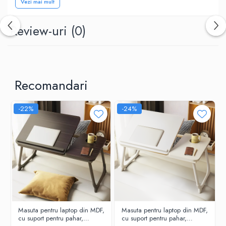
Vezi mai mult
Review-uri
(0)
Recomandari
-22%
-24%
Specificații tehnice
Dimensiuni: 34.5 x 23 x 86 cm
Masuta pentru laptop din MDF,
Masuta pentru laptop din MDF,
Materiale: Polițe din MDF și structură de susținere din metal.
cu suport pentru pahar,
cu suport pentru pahar,
Cromatică modernă: Contrast elegant alb/negru