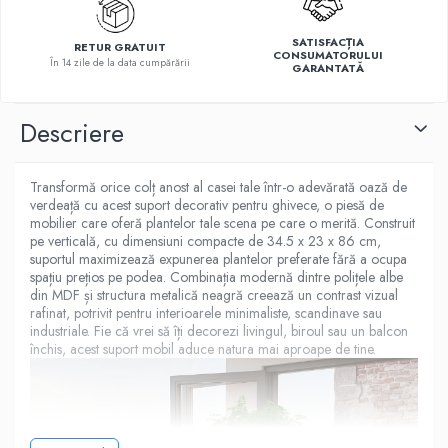
SATISFACȚIA
RETUR GRATUIT
CONSUMATORULUI
În 14 zile de la data cumpărării
GARANTATĂ
Descriere
Transformă orice colț anost al casei tale într-o adevărată oază de
verdeață cu acest suport decorativ pentru ghivece, o piesă de
mobilier care oferă plantelor tale scena pe care o merită. Construit
pe verticală, cu dimensiuni compacte de 34.5 x 23 x 86 cm,
suportul maximizează expunerea plantelor preferate fără a ocupa
spațiu prețios pe podea. Combinația modernă dintre polițele albe
din MDF și structura metalică neagră creează un contrast vizual
rafinat, potrivit pentru interioarele minimaliste, scandinave sau
industriale. Fie că vrei să îți decorezi livingul, biroul sau un balcon
închis, acest suport mobil aduce natura mai aproape de tine.