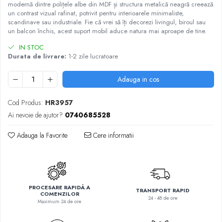
modernă dintre polițele albe din MDF și structura metalică neagră creează
un contrast vizual rafinat, potrivit pentru interioarele minimaliste,
scandinave sau industriale. Fie că vrei să îți decorezi livingul, biroul sau
un balcon închis, acest suport mobil aduce natura mai aproape de tine.
IN STOC
Durata de livrare:
1-2 zile lucratoare
Adauga in cos
Cod Produs:
HR3957
Ai nevoie de ajutor?
0740685528
Adauga la Favorite
Cere informatii
PROCESARE RAPIDĂ A
TRANSPORT RAPID
COMENZILOR
24 - 48 de ore
Maximum 24 de ore