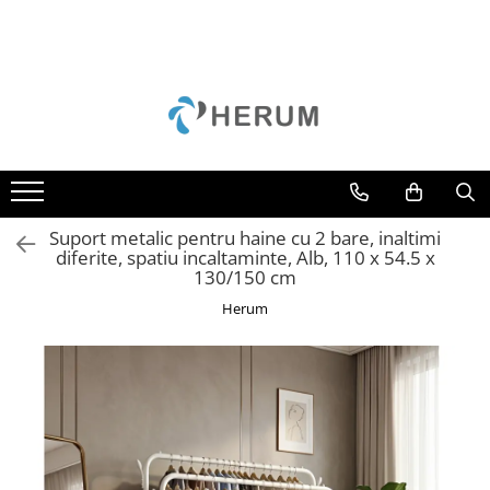
Bucatarie
Decoratiuni
Depozitare si organizare
Gradina
Mobila
Accesorii
Perne
Cuiere
Camping
Mese
Borcane
Curățenie
Scaune
Cani
Cutii
Unelte
Cratite
Scrumiere
Suport metalic pentru haine cu 2 bare, inaltimi
Oale
Suporturi
diferite, spatiu incaltaminte, Alb, 110 x 54.5 x
130/150 cm
Organizare
Umerase
Herum
Razatori
Uscatoare rufe
Servire
Sticle
Tacamuri
Cutite
Tigai