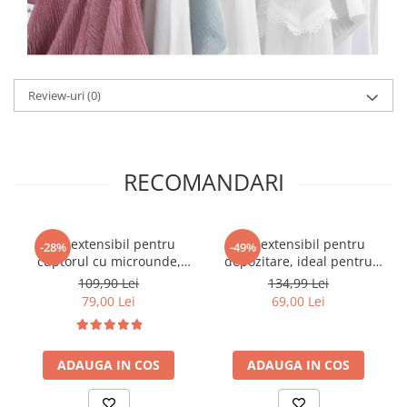
Review-uri
(0)
RECOMANDARI
Raft extensibil pentru
Raft extensibil pentru
-28%
-49%
cuptorul cu microunde,
depozitare, ideal pentru
multifunctional, Negru, 40-
baie sau bucătărie, Alb, 38-
109,90 Lei
134,99 Lei
64 x 36.5 x 45 cm
60 x 27.7 x 25.3 cm
79,00 Lei
69,00 Lei
ADAUGA IN COS
ADAUGA IN COS