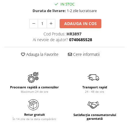
IN STOC
Durata de livrare:
1-2 zile lucratoare
ADAUGA IN COS
Cod Produs:
HR3897
Ai nevoie de ajutor?
0740685528
Adauga la Favorite
Cere informatii
Procesare rapidă a comenzilor
Transport rapid
Maximum 24 de ore
24 - 48 de ore
Retur gratuit
Satisfacția consumatorului
garantată
În 14 zile de la data cumpărării