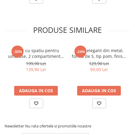
PRODUSE SIMILARE
Cuier cu spatiu pentru
Cuier elegant din metal,
-30%
-24%
umerase, 2 compartimente,
formă de S, tip pom, finisaj
Alb, 67 x 30 x 159 cm
negru, 30 x 178 cm
199,90 Lei
129,90 Lei
139,90 Lei
99,00 Lei
ADAUGA IN COS
ADAUGA IN COS
Newsletter
Nu rata ofertele si promotiile noastre