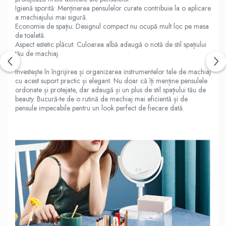
Igienă sporită: Menținerea pensulelor curate contribuie la o aplicare
a machiajului mai sigură.
Economie de spațiu: Designul compact nu ocupă mult loc pe masa
de toaletă.
Aspect estetic plăcut: Culoarea albă adaugă o notă de stil spațiului
tău de machiaj.
Investește în îngrijirea și organizarea instrumentelor tale de machiaj
cu acest suport practic și elegant. Nu doar că îți menține pensulele
ordonate și protejate, dar adaugă și un plus de stil spațiului tău de
beauty. Bucură-te de o rutină de machiaj mai eficientă și de
pensule impecabile pentru un look perfect de fiecare dată.